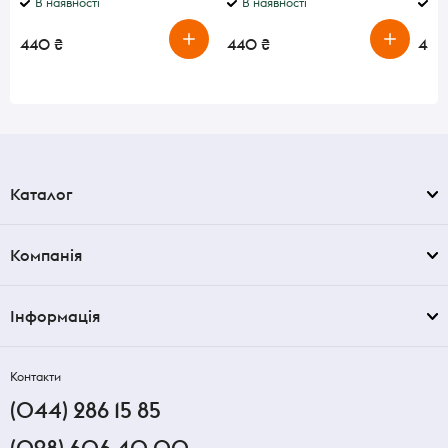
В наявності
В наявності
В 
440 ₴
440 ₴
440
Каталог
Компанія
Інформація
Контакти
(044) 286 15 85