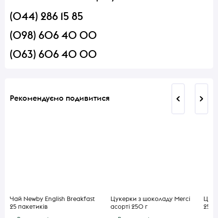
(044) 286 15 85
(098) 606 40 00
(063) 606 40 00
Рекомендуємо подивитися
Чай Newby English Breakfast
Цукерки з шоколаду Merci
Цуке
25 пакетиків
асорті 250 г
250 