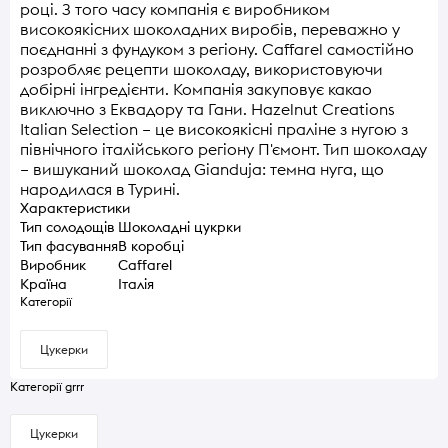
році. З того часу компанія є виробником
високоякісних шоколадних виробів, переважно у
поєднанні з фундуком з регіону. Caffarel самостійно
розробляє рецепти шоколаду, використовуючи
добірні інгредієнти. Компанія закуповує какао
виключно з Еквадору та Гани. Hazelnut Creations
Italian Selection – це високоякісні праліне з нугою з
північного італійського регіону П'ємонт. Тип шоколаду
– вишуканий шоколад Gianduja: темна нуга, що
народилася в Турині.
Характеристики
Тип солодощів
Шоколадні цукрки
Тип фасування
В коробці
Виробник
Caffarel
Країна
Італія
Категорії
Цукерки
Категорії grrr
Цукерки