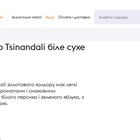
ви
Алкогольні напої
Акції
Оплата і доставка
 Tsinandali біле сухе
dali золотавого кольору має легкі
з ароматами і смаковими
ілого персика і зеленого яблука, з
ою.
о