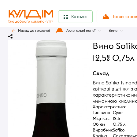
Готові стра
Каталог
Назад до головної
Алкогольні напої
Вино
Вино Sofiko
12,5% 0,75л
Склад
Вино Sofiko Tsinan
квіткові відтінки 
характеристиками б
лимонною кислинк
Характеристики
Тип вина
Сухе
Міцність
12.5
Об `єм
0.75 л
Виробник
Sofiko
Країна
Сакартвел