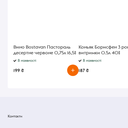
Вино Bostavan Пастораль
Коньяк Борисфен 3 ро
десертне червоне 0,75л 16,5%
витримки 0.5л 40%
Молдова
В наявності
В наявності
199 ₴
187 ₴
Контакти