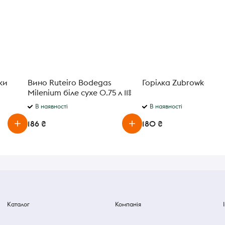
ки
Вино Ruteiro Bodegas
Горілка Zubrowka Bial
Milenium біле сухе 0.75 л 11%
В наявності
В наявності
186 ₴
180 ₴
Каталог
Компанія