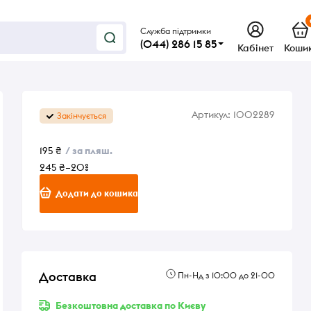
Служба підтримки
(044) 286 15 85
Кабінет
Коши
Артикул:
1002289
Закінчується
195 ₴
/ за пляш.
245 ₴
–20%
Додати до кошика
Доставка
Пн-Нд з 10:00 до 21-00
Безкоштовна доставка по Києву