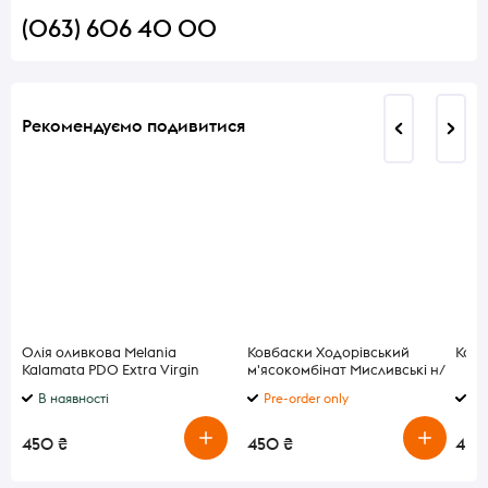
(063) 606 40 00
Рекомендуємо подивитися
Олія оливкова Melania
Ковбаски Ходорівський
Кава
Kalamata PDO Extra Virgin
м'ясокомбінат Мисливські н/
500 мл
к в/г вагові
В наявності
Pre-order only
В 
450 ₴
450 ₴
450