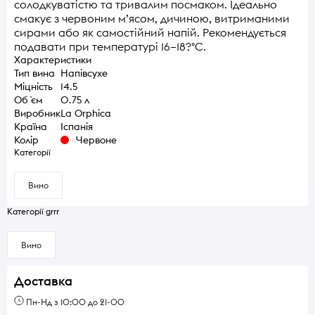
солодкуватістю та тривалим посмаком. Ідеально
смакує з червоним м’ясом, дичиною, витриманими
сирами або як самостійний напій. Рекомендується
подавати при температурі 16–18?°C.
Характеристики
Тип вина
Напівсухе
Міцність
14.5
Об `єм
0.75 л
Виробник
La Orphica
Країна
Іспанія
Колір
Червоне
Категорії
Вино
Категорії grrr
Вино
Доставка
Пн-Нд з 10:00 до 21-00