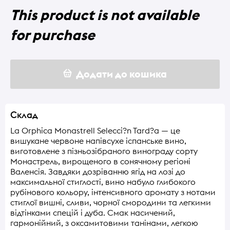
This product is not available
for purchase
Додати до кошика
Склад
La Orphica Monastrell Selecci?n Tard?a — це
вишукане червоне напівсухе іспанське вино,
виготовлене з пізньозібраного винограду сорту
Монастрель, вирощеного в сонячному регіоні
Валенсія. Завдяки дозріванню ягід на лозі до
максимальної стиглості, вино набуло глибокого
рубінового кольору, інтенсивного аромату з нотами
стиглої вишні, сливи, чорної смородини та легкими
відтінками спецій і дуба. Смак насичений,
гармонійний, з оксамитовими танінами, легкою