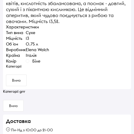
квітів, кислотність збалансована, а посмак - довгий,
сухий і з пікантною кислинкою. Це відмінний
аперитив, який чудово поєднується з рибою та
овочами. Міцність 13,5%.
Характеристики
Тип вина
Сухе
Міцність
13
Об `єм
0.75 л
Виробник
Elena Walch
Країна
Італія
Колір
Біле
Категорії
Вино
Категорії grrr
Вино
Доставка
Пн-Нд з 10:00 до 21-00