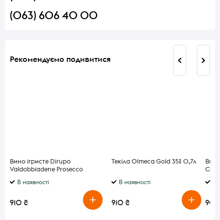
(063) 606 40 00
Рекомендуємо подивитися
Вино ігристе Dirupo
Текіла Olmeca Gold 35% 0,7л
Вино
Valdobbiadene Prosecco
Cava
Superiore Brut DOCG сухе біле
Brut 
В наявності
В наявності
В 
11,5% 0,75л
910 ₴
910 ₴
900