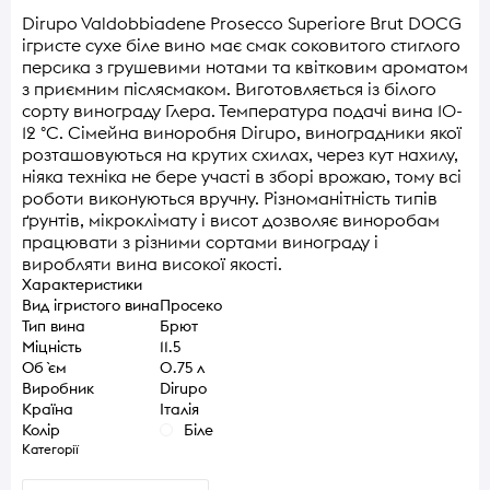
Dirupo Valdobbiadene Prosecco Superiore Brut DOCG
ігристе сухе біле вино має смак соковитого стиглого
персика з грушевими нотами та квітковим ароматом
з приємним післясмаком. Виготовляється із білого
сорту винограду Глера. Температура подачі вина 10-
12 °C. Сімейна виноробня Dirupo, виноградники якої
розташовуються на крутих схилах, через кут нахилу,
ніяка техніка не бере участі в зборі врожаю, тому всі
роботи виконуються вручну. Різноманітність типів
ґрунтів, мікроклімату і висот дозволяє виноробам
працювати з різними сортами винограду і
виробляти вина високої якості.
Характеристики
Вид ігристого вина
Просеко
Тип вина
Брют
Міцність
11.5
Об `єм
0.75 л
Виробник
Dirupo
Країна
Італія
Колір
Біле
Категорії