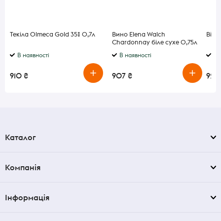
Текіла Olmeca Gold 35% 0,7л
Вино Elena Walch
Віскі
Chardonnay біле сухе 0,75л
В наявності
В наявності
В 
910 ₴
907 ₴
920
Каталог
Компанія
Інформація