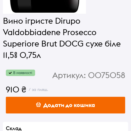
Вино ігристе Dirupo
Valdobbiadene Prosecco
Superiore Brut DOCG сухе біле
11,5% 0,75л
Артикул:
0075058
В наявності
910 ₴
/ за пляш.
Додати до кошика
Склад