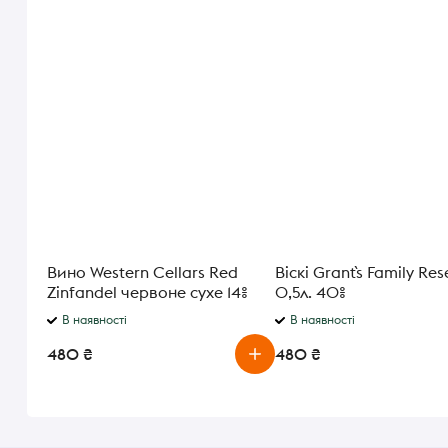
Вино Western Cellars Red
Віскі Grant`s Family Res
Zinfandel червоне сухе 14%
0,5л. 40%
0,75л
В наявності
В наявності
480 ₴
480 ₴