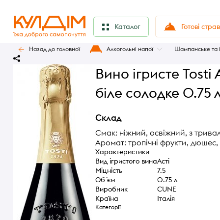
Готові стра
Каталог
Назад до головної
Алкогольні напої
Шампанське та 
Вино ігристе Tosti A
біле солодке 0.75 л
Склад
Смак: ніжний, освіжний, з трив
Аромат: тропічні фрукти, дюшес,
Характеристики
Вид ігристого вина
Асті
Міцність
7.5
Об `єм
0.75 л
Виробник
CUNE
Країна
Італія
Категорії