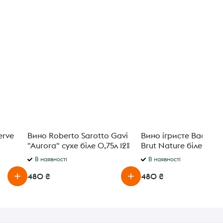
erve
Вино Roberto Sarottо Gavi
Вино ігристе Bach Ext
"Aurora" сухе біле 0,75л 12%
Brut Nature біле сухе 1
л
В наявності
В наявності
480 ₴
480 ₴