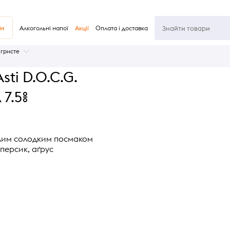
ви
Алкогольні напої
Акції
Оплата і доставка
ігристе
sti D.O.C.G.
 7.5%
алим солодким посмаком
 персик, аґрус