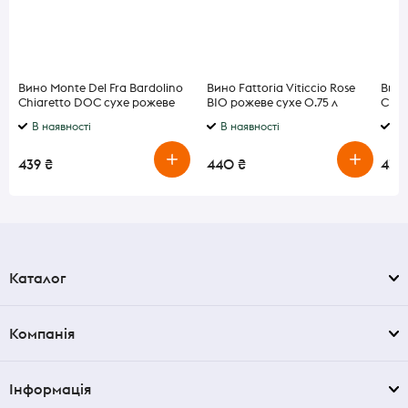
Вино Monte Del Fra Bardolino
Вино Fattoria Viticcio Rose
Вино
Chiaretto DOC сухе рожеве
BIO рожеве сухе 0.75 л
Char
12,5% 0,75 л
0.75
В наявності
В наявності
В 
439 ₴
440 ₴
436
Каталог
Компанія
Інформація