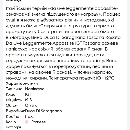
Італійський термін «da uve leggermente appassite»
означає «зі злегка підсушеного винограду». Процес
сушіння може відбуватися різними методами, які
додають більшої округлості, структури та зрілого
аромату вину без втрати типової свіжості білого
винограду. Вино Duca Di Saragnano Toscana Rosato
Da Uve Leggermente Appassite IGT Toscana рожеве
напівсухе має свіжий, збалансований смак. В
ароматі відчуваються відтінки троянди, ноти
середземноморського чагарнику та гранату. Вино
добре поєднується з морепродуктами, першими
стравами на овочевій основі, м’ясним карпачо,
молодими сирами. Температура подачі: 10 - 12?C
Характеристики
Тип вина
Напівсухе
Клас
IGT
Міцність
12.5
Об `єм
0.75 л
Виробник
Duca Di Saragnano
Країна
Італія
Колір
Рожеве
Категорії