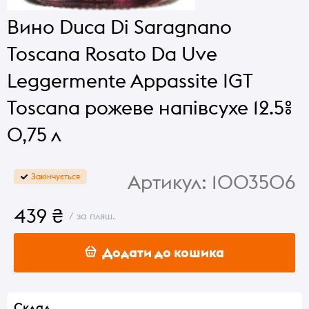
Вино Duca Di Saragnano
Toscana Rosato Da Uve
Leggermente Appassite IGT
Toscana рожеве напівсухе 12.5%
0,75 л
Артикул:
1003506
Закінчується
439 ₴
/ за пляш.
Додати до кошика
Склад