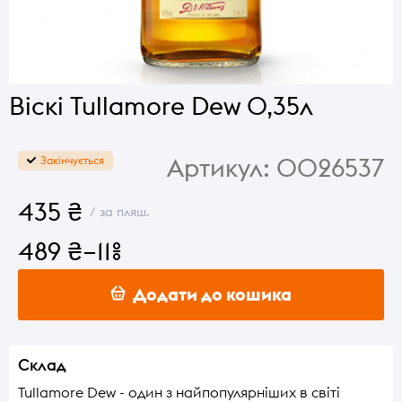
Віскі Tullamore Dew 0,35л
Артикул:
0026537
Закінчується
435 ₴
/ за пляш.
489 ₴
–11%
Додати до кошика
Склад
Tullamore Dew - один з найпопулярніших в світі