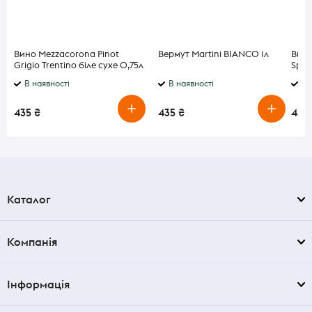
Вино Mezzacorona Pinot
Вермут Martini BIANCO 1л
Вино
Grigio Trentino біле сухе 0,75л
Spar
0,75
В наявності
В наявності
В 
435 ₴
435 ₴
435
Каталог
Компанія
Інформація