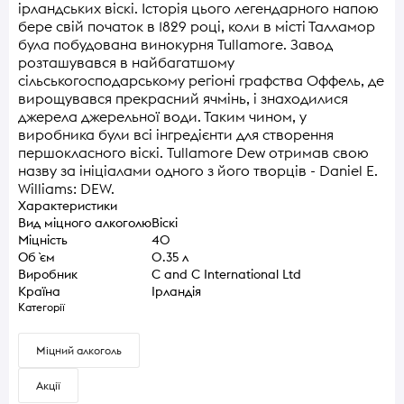
ірландських віскі. Історія цього легендарного напою
бере свій початок в 1829 році, коли в місті Талламор
була побудована винокурня Tullamore. Завод
розташувався в найбагатшому
сільськогосподарському регіоні графства Оффель, де
вирощувався прекрасний ячмінь, і знаходилися
джерела джерельної води. Таким чином, у
виробника були всі інгредієнти для створення
першокласного віскі. Tullamore Dew отримав свою
назву за ініціалами одного з його творців - Daniel E.
Williams: DEW.
Характеристики
Вид міцного алкоголю
Віскі
Міцність
40
Об `єм
0.35 л
Виробник
C and C International Ltd
Країна
Ірландія
Категорії
Міцний алкоголь
Акції