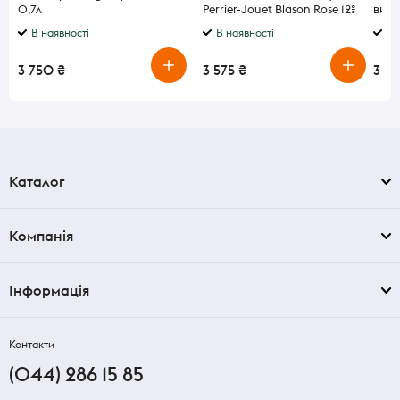
0,7л
Perrier-Jouet Blason Rose 12%
витр
0.75 л
пода
В наявності
В наявності
В 
3 750 ₴
3 575 ₴
3 51
Каталог
Компанія
Інформація
Контакти
(044) 286 15 85