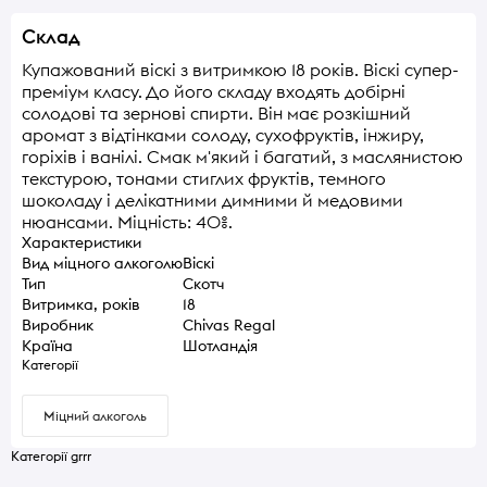
Склад
Купажований віскі з витримкою 18 років. Віскі супер-
преміум класу. До його складу входять добірні
солодові та зернові спирти. Він має розкішний
аромат з відтінками солоду, сухофруктів, інжиру,
горіхів і ванілі. Смак м'який і багатий, з маслянистою
текстурою, тонами стиглих фруктів, темного
шоколаду і делікатними димними й медовими
нюансами. Міцність: 40%.
Характеристики
Вид міцного алкоголю
Віскі
Тип
Скотч
Витримка, років
18
Виробник
Chivas Regal
Країна
Шотландія
Категорії
Міцний алкоголь
Категорії grrr