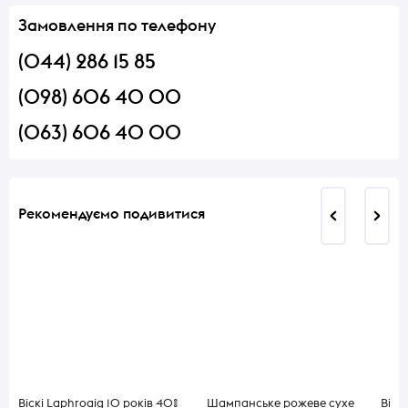
Замовлення по телефону
(044) 286 15 85
(098) 606 40 00
(063) 606 40 00
Рекомендуємо подивитися
Віскі Laphroaig 10 років 40%
Шампанське рожеве сухе
Віскі