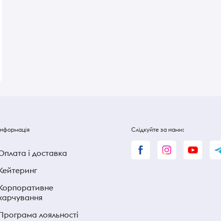
ederer
Коньяк Martell VSOP 40% 0,7л
Віскі Chivas Regal 18
хе 12%
в коробці
0,7л
В наявності
В наявності
3 240 ₴
3 850 ₴
Інформація
Слідкуйте за нами:
Оплата і доставка
Кейтеринг
Корпоративне
харчування
Програма лояльності