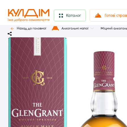
Готові стра
Каталог
Назад до головної
Алкогольні напої
Міцний алкогол