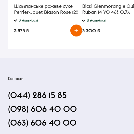
Шампанське рожеве сухе
Віскі Glenmorangie Qu
Perrier-Jouet Blason Rose 12%
Ruban 14 YO 46% 0,7л
0.75 л
В наявності
В наявності
3 575 ₴
3 300 ₴
Контакти
(044) 286 15 85
(098) 606 40 00
(063) 606 40 00