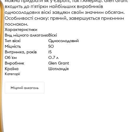
можна придбати як у Європі, так і Америці. Glen Grant
входить до п'ятірки найбільших виробників
односолодових віскі завдяки своїм значним обсягам.
Особливості смаку: пряний, завершується приємним
посмаком.
Характеристики
Вид міцного алкоголю
Віскі
Тип віскі
Односолодовий
Міцність
50
Витримка, років
15
Об `єм
0.7 л
Виробник
Glen Grant
Країна
Шотландія
Категорії
Міцний алкоголь