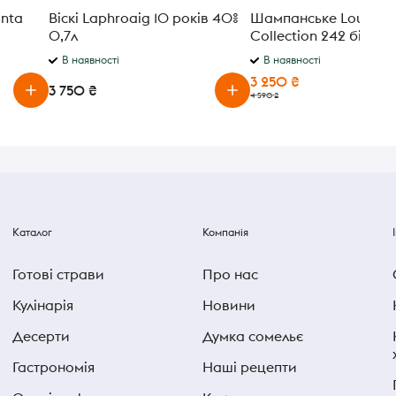
inta
Віскі Laphroaig 10 років 40%
Шампанське Louis Ro
0,7л
Collection 242 біле су
0,75л в упаковці
В наявності
В наявності
3 250 ₴
3 750 ₴
4 590 ₴
Каталог
Компанія
Готові страви
Про нас
Кулінарія
Новини
Десерти
Думка сомельє
Гастрономія
Наші рецепти