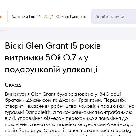
ви
Алкогольні напої
Акції
Оплата і доставка
ь
Віскі Glen Grant 15 років
витримки 50% 0.7 л у
подарунковій упаковці
Склад
Винокурня Glen Grant була заснована у 1840 році
братами Джеймсом та Джоном Грантами. Перш ніж
створити власне виробництво, чоловіки працювали на
гуральні Dandaleith, а також займалися контрабандою
віскі. Управління бізнесом переходило з покоління до
покоління: спочатку компанією керував син Джеймса, а
потім його онук. Сьогодні напої шотландського бренду