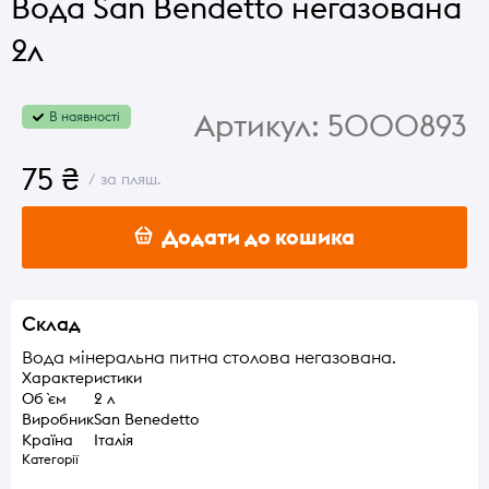
Вода San Bendetto негазована
2л
Артикул:
5000893
В наявності
75 ₴
/ за пляш.
Додати до кошика
Склад
Вода мінеральна питна столова негазована.
Характеристики
Об `єм
2 л
Виробник
San Benedetto
Країна
Італія
Категорії