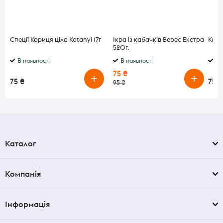
Спеції Кориця ціла Kotanyi 17г
Ікра із кабачків Верес Екстра
Кефі
520г.
В наявності
В наявності
В 
75 ₴
75 ₴
75 ₴
95 ₴
Каталог
Компанія
Інформація