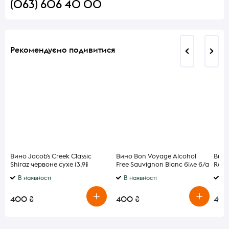
(063) 606 40 00
Рекомендуємо подивитися
Вино Jacob`s Creek Classic
Вино Bon Voyage Alcohol
Вино
Shiraz червоне сухе 13,9%
Free Sauvignon Blanc біле б/а
Rose
0,75л
0,75л
В наявності
В наявності
В 
400 ₴
400 ₴
400