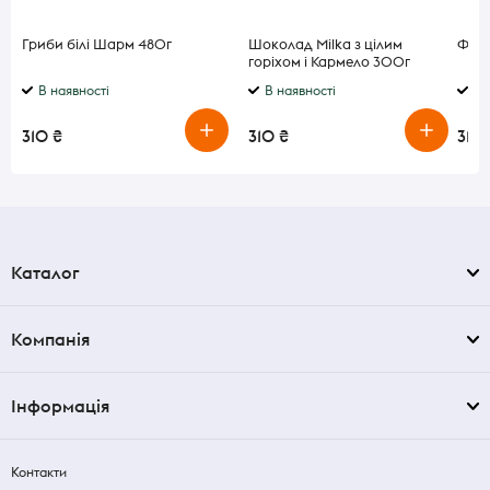
Гриби білі Шарм 480г
Шоколад Milka з цілим
Філе
горіхом і Кармело 300г
В наявності
В наявності
В 
310 ₴
310 ₴
310 
Каталог
Компанія
Інформація
Контакти