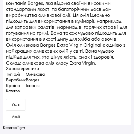
компанія Borges, яка відома своїми високими
стандартами якості та багаторічним досвідом
виробництва оливкової олії. Ця олія ідеально
підходить для використання в кулінарії, наприклад,
для заправки салатів, маринадів, гарячих страв і для
готування на грилі. Вона також чудово підходить для
використання в якості дипу для хліба або овочів.
Олія оливкова Borges Extra Virgin Original є однією з
найкращих оливкових олій у світі. Вона чудово
підійде для тих, хто цінує якість, смак і здоров'я.
Склад: оливкова олія класу Extra Virgin.
Характеристики
Тип олії
Оливкова
Виробник
Borges
Країна
Іспанія
Категорії
Олія
Акції
Категорії grrr