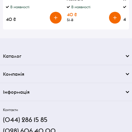
в/с
В наявності
В наявності
В 
40 ₴
40 ₴
40 
51 ₴
Каталог
Компанія
Інформація
Контакти
(044) 286 15 85
(098) 606 40 00