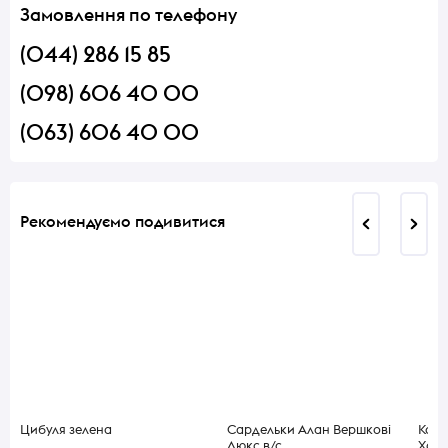
Замовлення по телефону
(044) 286 15 85
(098) 606 40 00
(063) 606 40 00
Рекомендуємо подивитися
Цибуля зелена
Сардельки Алан Вершкові
Ковб
Люкс в/с
Ходо