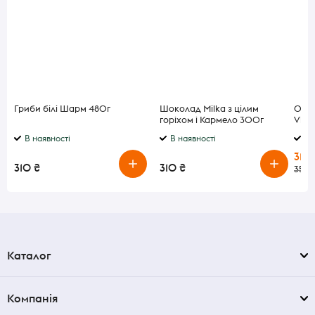
Гриби білі Шарм 480г
Шоколад Milka з цілим
Олія
горіхом і Кармело 300г
Virg
В наявності
В наявності
В 
310 
310 ₴
310 ₴
350 
Каталог
Компанія