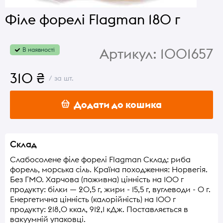
Філе форелі Flagman 180 г
Артикул:
1001657
В наявності
310 ₴
/ за шт.
Додати до кошика
Склад
Слабосолене філе форелі Flagman Склад: риба
форель, морська сіль. Країна походження: Норвегія.
Без ГМО. Харчова (поживна) цінність на 100 г
продукту: білки — 20,5 г, жири - 15,5 г, вуглеводи - 0 г.
Енергетична цінність (калорійність) на 100 г
продукту: 218,0 ккал, 912,1 кДж. Поставляється в
вакуумній упаковці.