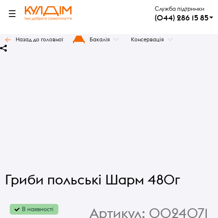
Служба підтримки
(044) 286 15 85
Назад до головної
Бакалія
Консервація
Гриби польські Шарм 480г
Артикул:
0024071
В наявності