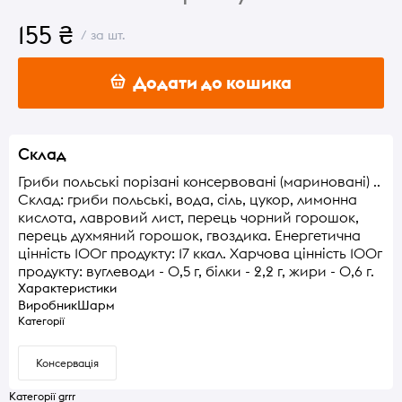
155 ₴
/ за шт.
Додати до кошика
Склад
Гриби польські порізані консервовані (мариновані) ..
Склад: гриби польські, вода, сіль, цукор, лимонна
кислота, лавровий лист, перець чорний горошок,
перець духмяний горошок, гвоздика. Енергетична
цінність 100г продукту: 17 ккал. Харчова цінність 100г
продукту: вуглеводи - 0,5 г, білки - 2,2 г, жири - 0,6 г.
Характеристики
Виробник
Шарм
Категорії
Консервація
Категорії grrr