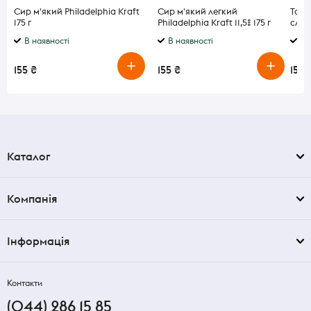
Сир м'який Philadelphia Kraft
Сир м'який легкий
Тома
175 г
Philadelphia Kraft 11,5% 175 г
слаб
В наявності
В наявності
В 
155 ₴
155 ₴
155 
Каталог
Компанія
Інформація
Контакти
(044) 286 15 85