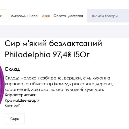
ви
Алкогольні напої
Акції
Оплата і доставка
Сир м'який безлактозний
Philadelphia 27,4% 150г
Склад
Склад: молоко незбиране, вершки, сіль кухонна
харчова, стабілізатор (камедь ріжкового дерева,
карагенан), лактоза, заквашувальні культури.
Характеристики
Країна
Швейцарія
Категорії
Сири