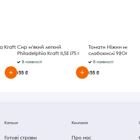
a Kraft
Сир м'який легкий
Томати Ніжин марин
Philadelphia Kraft 11,5% 175 г
слабокислі 920г
В наявності
В наявності
155 ₴
155 ₴
Каталог
Компанія
Готові страви
Про нас