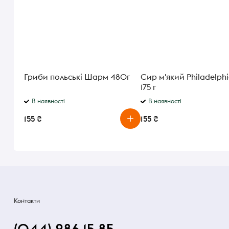
Гриби польські Шарм 480г
Сир м'який Philadelphi
175 г
В наявності
В наявності
155 ₴
155 ₴
Контакти