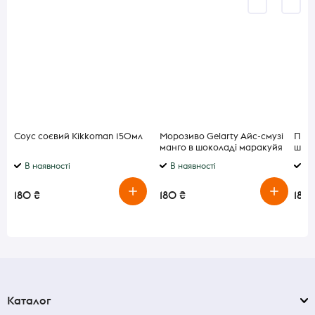
Соус соєвий Kikkoman 150мл
Морозиво Gelarty Айс-смузі
Печи
манго в шоколаді маракуйя
шоко
80г
В наявності
В наявності
В 
180 ₴
180 ₴
180 
Каталог