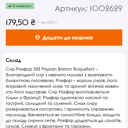
Артикул:
1002629
В наявності
179,50 ₴
/ за 100 г
Додати до кошика
Склад
Сир Рокфор 52% Paysan Breton Roquefort –
благородний сир з овечого молока з зеленувато-
блакитною пліснявою. Рокфор – король сирів, його
яскравий насичений смак та аромат впізнає кожен,
хто його куштував. Сир Рокфор виготовляється
тільки у Франції. Рокфор одночасно масний та
гострий, солодкий та солений. Смак сиру
розкривається поступово, і приносить справжню
насолоду. Вживається як самостійне блюдо, входить
до складу сирних сетів. Рокфор додається до салатів,
соусів. Смакує з фруктами та горіхами.