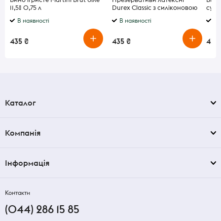
11,5% 0,75 л
Durex Classic з силіконовою
сухе 
змазкою класичні 18 штук
В наявності
В наявності
В 
435 ₴
435 ₴
439
Каталог
Компанія
Інформація
Контакти
(044) 286 15 85