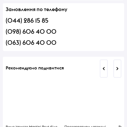
Замовлення по телефону
(044) 286 15 85
(098) 606 40 00
(063) 606 40 00
Рекомендуємо подивитися
Вино ігристе Martini Brut біле
Презервативи латексні
Вино