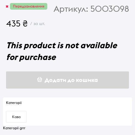
Артикул:
5003098
Передзамовлення
435 ₴
/ за шт.
This product is not available
for purchase
Додати до кошика
Категорії
Кава
Категорії grrr