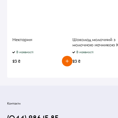
Нектарин
Шоколад молочний з
молочною начинкою K
Maxi Chocolate 21 г
В наявності
В наявності
23 ₴
23 ₴
Контакти