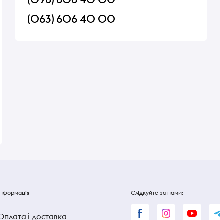
(063) 606 40 00
 Ферма
Сирок глазурований Ферма
Цукерки Roshen Kro
зі згущеним молоком 23% 36г
В наявності
В наявності
23 ₴
23 ₴
Інформація
Слідкуйте за нами:
Оплата і доставка