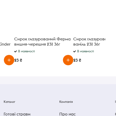
Сирок глазурований Ферма
Сирок глазурований
inder
вишня-черешня 23% 36г
ваніль 23% 36г
В наявності
В наявності
23 ₴
23 ₴
Каталог
Компанія
Готові страви
Про нас