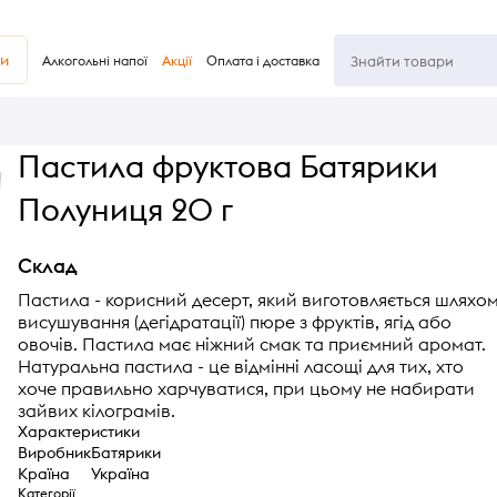
ви
Алкогольні напої
Акції
Оплата і доставка
Пастила фруктова Батярики
Полуниця 20 г
Склад
Пастила - корисний десерт, який виготовляється шляхо
висушування (дегідратації) пюре з фруктів, ягід або
овочів. Пастила має ніжний смак та приємний аромат.
Натуральна пастила - це відмінні ласощі для тих, хто
хоче правильно харчуватися, при цьому не набирати
зайвих кілограмів.
Характеристики
Виробник
Батярики
Країна
Україна
Категорії