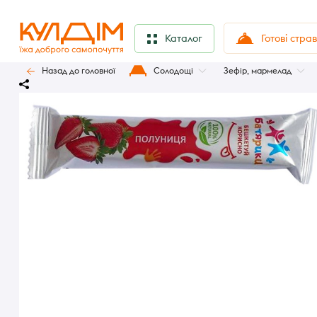
Готові стра
Каталог
Назад до головної
Солодощі
Зефір, мармелад