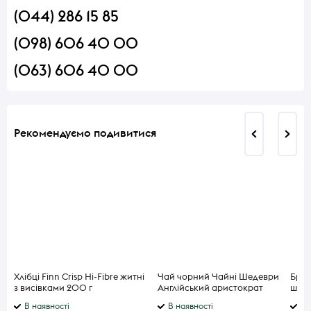
(044) 286 15 85
(098) 606 40 00
(063) 606 40 00
Рекомендуємо подивитися
Хлібці Finn Crisp Hi-Fibre житні
Чай чорний Чайні Шедеври
Брок
з висівками 200 г
Англійський аристократ
шви
В наявності
В наявності
В 