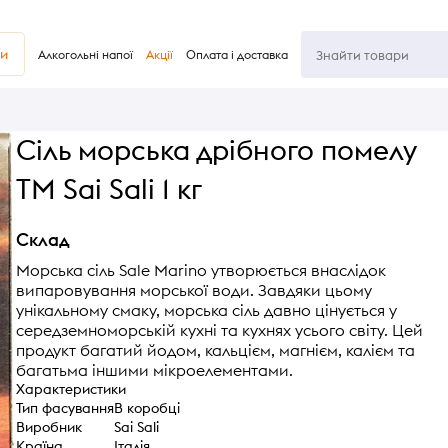
ви
Алкогольні напої
Акції
Оплата і доставка
Сіль морська дрібного помелу
ТМ Sai Sali 1 кг
Склад
Морська сіль Sale Marino утворюється внаслідок
випаровування морської води. Завдяки цьому
унікальному смаку, морська сіль давно цінується у
середземноморській кухні та кухнях усього світу. Цей
продукт багатий йодом, кальцієм, магнієм, калієм та
багатьма іншими мікроелементами.
Характеристики
Тип фасування
В коробці
Виробник
Sai Sali
Країна
Італія