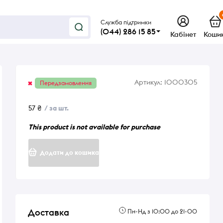
Служба підтримки
(044) 286 15 85
Кабінет
Коши
Артикул:
1000305
Передзамовлення
57 ₴
/ за шт.
This product is not available for purchase
Додати до кошика
Доставка
Пн-Нд з 10:00 до 21-00