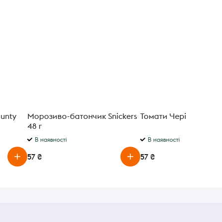
unty
Морозиво-батончик Snickers
Томати Чері
48 г
В наявності
В наявності
57 ₴
57 ₴