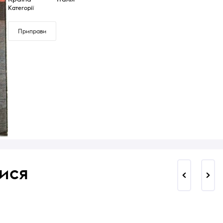
Категорії
Приправи
ися