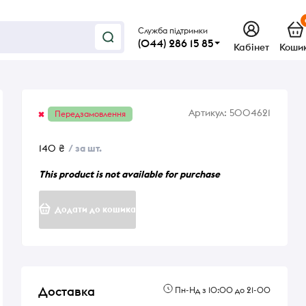
Служба підтримки
(044) 286 15 85
Кабінет
Коши
Артикул:
5004621
Передзамовлення
140 ₴
/ за шт.
This product is not available for purchase
Додати до кошика
Доставка
Пн-Нд з 10:00 до 21-00