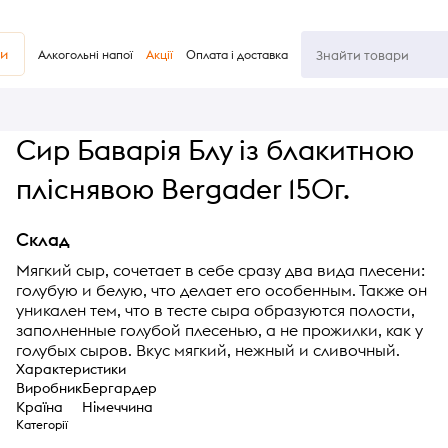
ви
Алкогольні напої
Акції
Оплата і доставка
Сир Баварія Блу із блакитною
пліснявою Bergader 150г.
Склад
Мягкий сыр, сочетает в себе сразу два вида плесени:
голубую и белую, что делает его особенным. Также он
уникален тем, что в тесте сыра образуются полости,
заполненные голубой плесенью, а не прожилки, как у
голубых сыров. Вкус мягкий, нежный и сливочный.
Характеристики
Виробник
Бергардер
Країна
Німеччина
Категорії