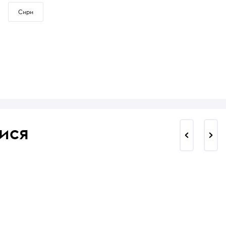
Сири
ися