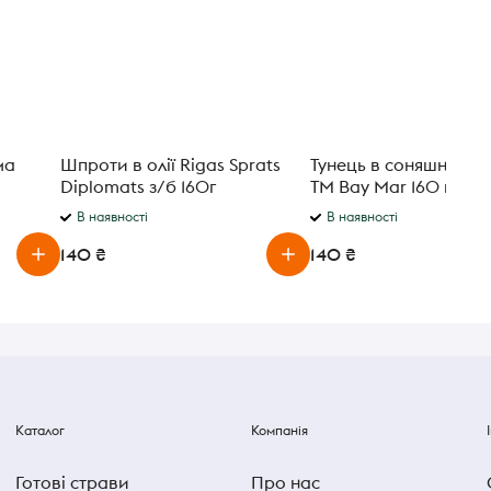
ма
Шпроти в олії Rigas Sprats
Тунець в соняшникові
Diplomats з/б 160г
ТМ Bay Mar 160 г
В наявності
В наявності
140 ₴
140 ₴
Каталог
Компанія
Готові страви
Про нас