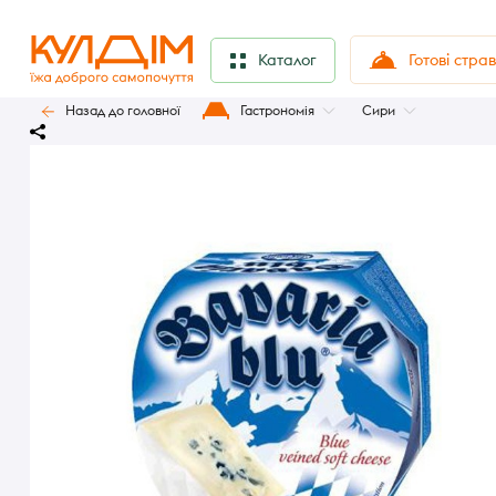
Готові стра
Каталог
Назад до головної
Гастрономія
Сири