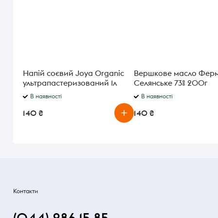
Напій соєвий Joya Organic
Вершкове масло Фер
ультрапастеризований 1л
Селянське 73% 200г
В наявності
В наявності
140 ₴
140 ₴
Контакти