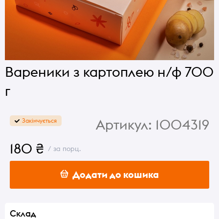
Вареники з картоплею н/ф 700
г
Артикул:
1004319
Закінчується
180 ₴
/ за порц.
Додати до кошика
Склад