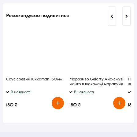
Рекомендуємо подивитися
Соус соєвий Kikkoman 150мл
Морозиво Gelarty Айс-смузі
Печи
манго в шоколаді маракуйя
шоко
80г
В наявності
В наявності
В 
180 ₴
180 ₴
180 