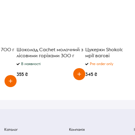
 700 г
Шоколад Cachet молочний з
Цукерки Shokoladno Г
лісовими горіхами 300 г
мрії вагові
В наявності
Pre-order only
355 ₴
345 ₴
Каталог
Компанія