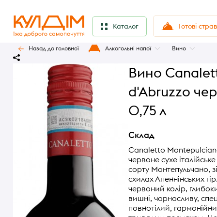
Готові стра
Каталог
Назад до головної
Алкогольні напої
Вино
Вино Canalet
d'Abruzzo чер
0,75 л
Склад
Canaletto Montepulcian
червоне сухе італійське
сорту Монтепульчано, з
схилах Апеннінських гі
червоний колір, глибок
вишні, чорносливу, спеці
повнотілий, гармонійни