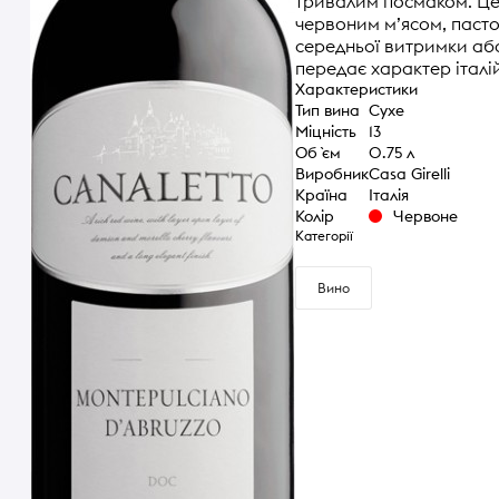
тривалим посмаком. Це 
червоним м’ясом, паст
середньої витримки або
передає характер італій
Характеристики
Тип вина
Сухе
Міцність
13
Об `єм
0.75 л
Виробник
Casa Girelli
Країна
Італія
Колір
Червоне
Категорії
Вино