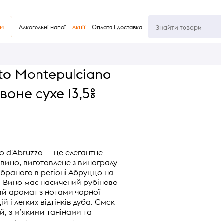
ви
Алкогольні напої
Акції
Оплата і доставка
to Montepulciano
воне сухе 13,5%
o d'Abruzzo — це елегантне
 вино, виготовлене з винограду
ібраного в регіоні Абруццо на
р. Вино має насичений рубіново-
ий аромат з нотами чорної
й і легких відтінків дуба. Смак
й, з м’якими танінами та