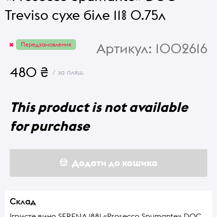
Treviso сухе біле 11% 0.75л
Артикул:
1002616
Передзамовлення
480 ₴
/ за пляш.
This product is not available
for purchase
Додати до кошика
Склад
Ігристе вино SERENA 1881 «Prosecco Spumante» DOC