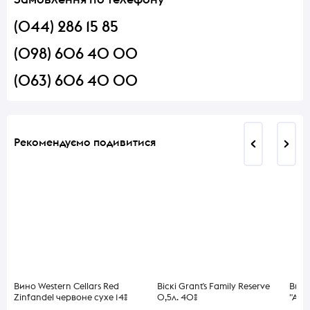
(044) 286 15 85
(098) 606 40 00
(063) 606 40 00
Рекомендуємо подивитися
Вино Western Cellars Red
Віскі Grant`s Family Reserve
Вино
Zinfandel червоне сухе 14%
0,5л. 40%
"Auro
0,75л