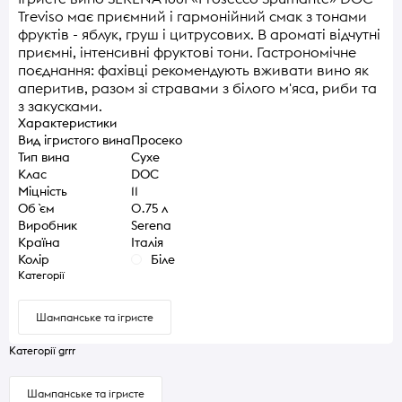
Treviso має приємний і гармонійний смак з тонами
фруктів - яблук, груш і цитрусових. В ароматі відчутні
приємні, інтенсивні фруктові тони. Гастрономічне
поєднання: фахівці рекомендують вживати вино як
аперитив, разом зі стравами з білого м'яса, риби та
з закусками.
Характеристики
Вид ігристого вина
Просеко
Тип вина
Сухе
Клас
DOC
Міцність
11
Об `єм
0.75 л
Виробник
Serena
Країна
Італія
Колір
Біле
Категорії
Шампанське та ігристе
Категорії grrr
Шампанське та ігристе