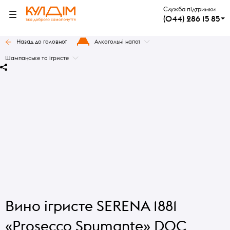
Служба підтримки
(044) 286 15 85
Назад до головної
Алкогольні напої
Шампанське та ігристе
Вино ігристе SERENA 1881
«Prosecco Spumante» DOC